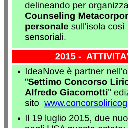
delineando per organizzar
Counseling Metacorpo
personale
sull'isola così
sensoriali.
2015 - ATTIVIT
IdeaNove è partner nell'
"
Settimo Concorso Liric
Alfredo Giacomotti
" edi
sito
www.concorsoliricogi
Il 19 luglio 2015, due n