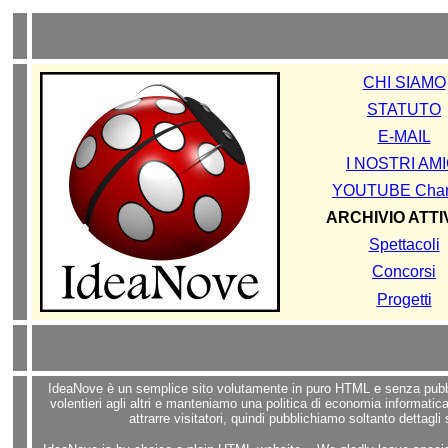
CHI SIAMO
STATUTO
E-MAIL
I NOSTRI AMI
YOUTUBE Chan
ARCHIVIO ATTIV
Spettacoli
Concorsi
Progetti
IdeaNove è un semplice sito volutamente in puro HTML e senza pubblici
volentieri agli altri e manteniamo una politica di economia informati
attrarre visitatori, quindi pubblichiamo soltanto dettagli 