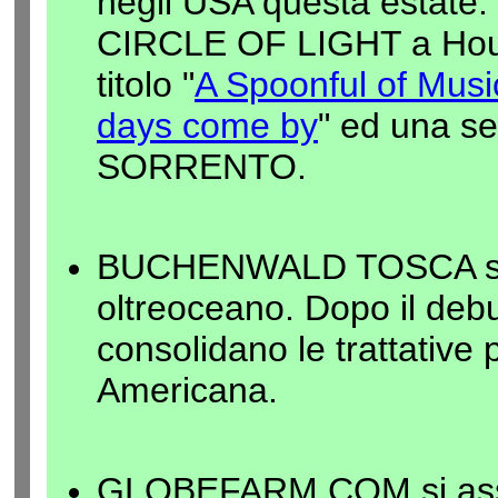
negli USA questa estate:
CIRCLE OF LIGHT a Hou
titolo "
A Spoonful of Music
days come by
" ed una se
SORRENTO.
BUCHENWALD TOSCA si 
oltreoceano. Dopo il debut
consolidano le trattative 
Americana.
GLOBEFARM.COM si asso