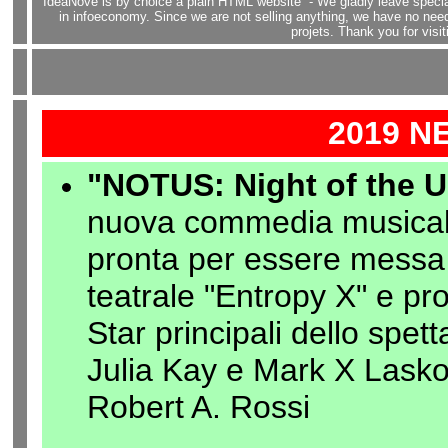
IdeaNove is by choice a plain HTML website - We gladly leave specia
in infoeconomy. Since we are not selling anything, we have no need 
projets. Thank you for visit
2019 N
"NOTUS: Night of the 
nuova commedia musical
pronta per essere messa
teatrale "Entropy X" e p
Star principali dello spet
Julia Kay e Mark X Lasko
Robert A. Rossi