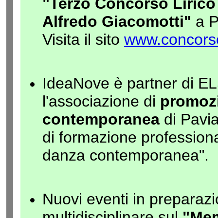
"Terzo Concorso Lirico
Alfredo Giacomotti"
a P
Visita il sito
www.concorsol
IdeaNove è partner di E
l'associazione di
promozi
contemporanea
di Pavi
di formazione professional
danza contemporanea".
Nuovi eventi in preparaz
multidisciplinare sul
"Mem