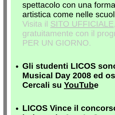
spettacolo con una forma
artistica come nelle scuo
Visita il
SITO UFFICIALE
gratuitamente con il p
PER UN GIORNO.
Gli studenti LICOS sono 
Musical Day 2008 ed osp
Cercali su
YouTub
e
LICOS Vince il concor